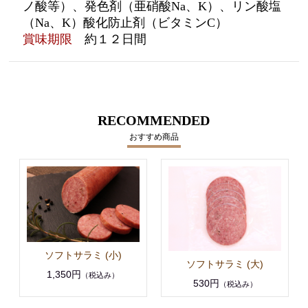
ノ酸等）、発色剤（亜硝酸Na、K）、リン酸塩
（Na、K）酸化防止剤（ビタミンC）
賞味期限
約１２
日間
RECOMMENDED
おすすめ商品
ソフトサラミ (小)
ソフトサラミ (大)
1,350円
（税込み）
530円
（税込み）