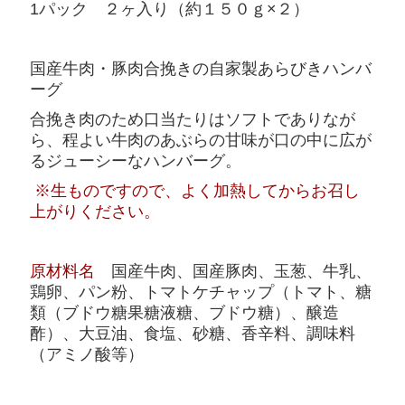
1パック ２ヶ入り（約１５０ｇ×２）
国産牛肉・豚肉合挽きの自家製あらびきハンバ
ーグ
合挽き肉のため口当たりはソフトでありなが
ら、程よい牛肉のあぶらの甘味が口の中に広が
るジューシーなハンバーグ。
※生ものですので、よく加熱してからお召し
上がりください。
原材料名
国産牛肉、国産豚肉、玉葱、牛乳、
鶏卵、パン粉、トマトケチャップ（トマト、糖
類（ブドウ糖果糖液糖、ブドウ糖）、醸造
酢）、大豆油、食塩、砂糖、香辛料、調味料
（アミノ酸等）